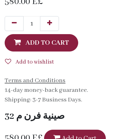
580.00
E£
ADD TO CART
Add to wishlist
Terms and Conditions
14-day money-back guarantee.
Shipping: 3-7 Business Days.
صينية فرن م 32
580.00
E£
Add to Cart