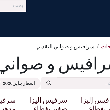
About
المتجر
المطبخ
خدمة ا
جات
سرافيس و صواني التقديم
افيس و صواني ا
اسعار يناير 2026
يس إليزا
سرفيس إليزا
ر بغطاء
صغير بغطاء
مدهب 