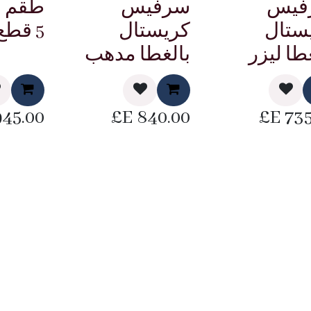
فيس
سرفيس
طقم 
ستال
كريستال
5 قطع ساده
طا ليزر
بالغطا مدهب
945.00
E£
840.00
E£
735