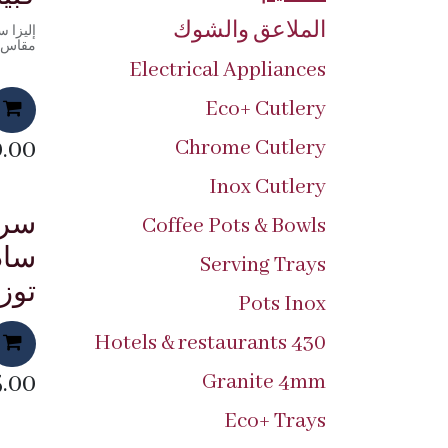
الملاعق والشوك
إليزا 
مقاس 40
Electrical Appliances
Eco+ Cutlery
0.00
Chrome Cutlery
Inox Cutlery
Coffee Pots & Bowls
ساد
Serving Trays
توز
Pots Inox
430 Hotels & restaurants
.00
Granite 4mm
Eco+ Trays