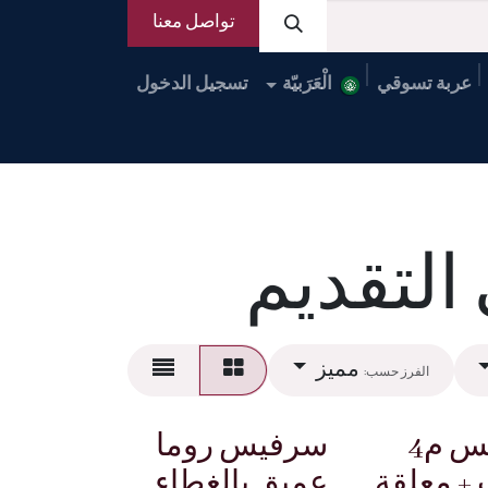
تواصل معنا
عربة تسوقي
الْعَرَبيّة
تسجيل الدخول
لعملاء
تواصل معنا
Applications
لتقديم
مميز
الفرز حسب:
سرفيس م4
سرفيس روما
+ معلقة
عميق بالغطاء