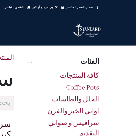
خطي للذهاب إلى المحتوى
ضمان السعر المخفض
30 يوم للإرجاع أونلاين
الشحن القياسي
المنت
الفئات
سر
كافة المنتجات
Coffee Pots
الحلل والطاسات
اواني الخبز والفرن
سرافيس و صواني
سرف
التقديم
كبي