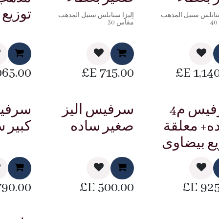
توزيع
ستانلس ستيل المدهب
إليزا ستانلس ستيل المدهب
مقاس 30
065.00
E£
715.00
E£
1,14
سرفيس م4
سرفيس اليز
سرفيس
ه+ معلقة
صغير ساده
كبير س
يع بيضاوى
790.00
E£
500.00
E£
925