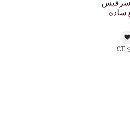
سرفيس
E£