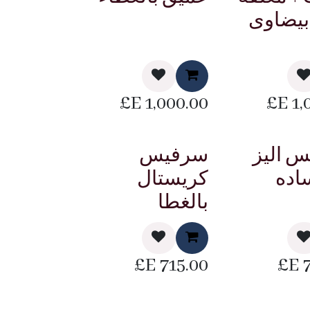
 بيضاوى
E£
1,000.00
E£
1,
 اليز
سرفيس
اده
كريستال
بالغطا
E£
715.00
E£