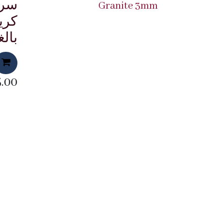
سر
Granite 3mm
كري
بالغ
.00